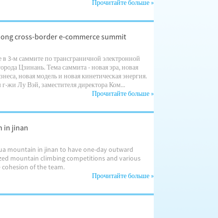
Прочитайте больше
»
ndong cross-border e-commerce summit
е в 3-м саммите по трансграничной электронной
ода Цзинань. Тема саммита - новая эра, новая
неса, новая модель и новая кинетическая энергия.
г-жи Лу Вэй, заместителя директора Ком...
Прочитайте больше
»
 in jinan
ua mountain in jinan to have one-day outward
ized mountain climbing competitions and various
e cohesion of the team.
Прочитайте больше
»