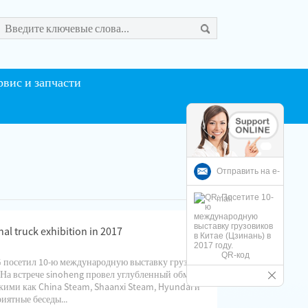
рвис и запчасти
Отправить на e-
mail
nal truck exhibition in 2017
QR-код
G посетил 10-ю международную выставку грузовых
. На встрече sinoheng провел углубленный обмен
ими как China Steam, Shaanxi Steam, Hyundai и
риятные беседы...