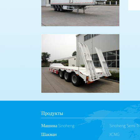
Продукты
Машина Sinoheng
Sinoheng Semi Tra
Шакман
XCMG