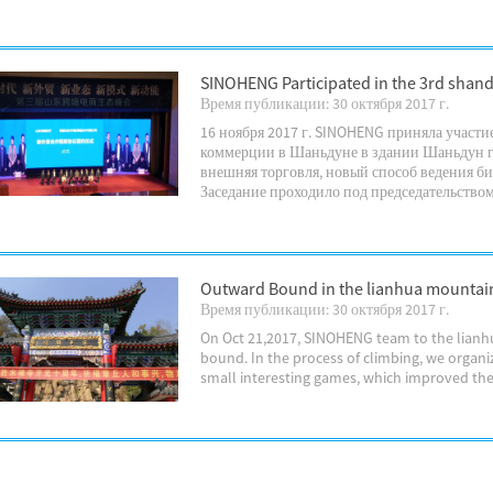
SINOHENG Participated in the 3rd sha
Время публикации: 30 октября 2017 г.
16 ноября 2017 г. SINOHENG приняла участи
коммерции в Шаньдуне в здании Шаньдун гор
внешняя торговля, новый способ ведения биз
Заседание проходило под председательством 
Outward Bound in the lianhua mountain
Время публикации: 30 октября 2017 г.
On Oct 21,2017, SINOHENG team to the lianh
bound. In the process of climbing, we organ
small interesting games, which improved th