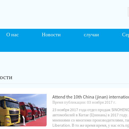
О нас
Новости
случаи
Се
ости
Attend the 10th China (jinan) internatio
Время публикации: 03 ноября 2017 г.
23 ноября 2017 года отдел продаж SINOHEN
автомобилей в Китае (Цзинань) в 2017 году
мнениями со многими производителями, так
Liberation. В то же время время, у нас есть п