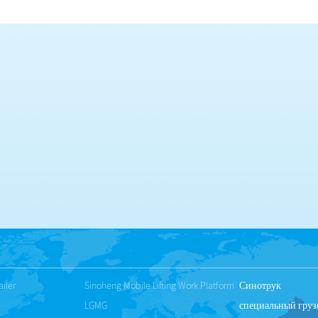
iler
Sinoheng Mobile Lifting Work Platform
Синотрук
LGMG
специальный груз